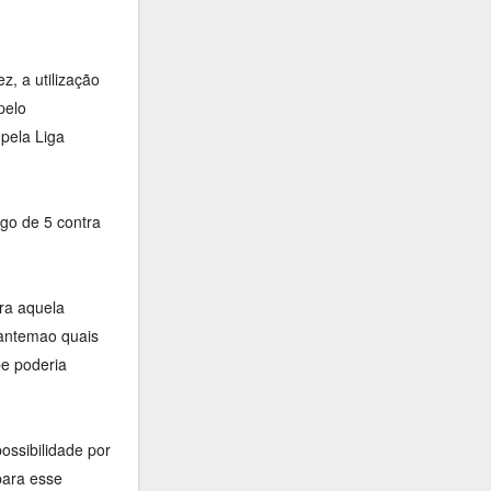
, a utilização
pelo
pela Liga
ogo de 5 contra
ra aquela
 antemao quais
e poderia
ossibilidade por
para esse