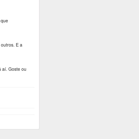
 que
 outros. E a
 aí. Goste ou