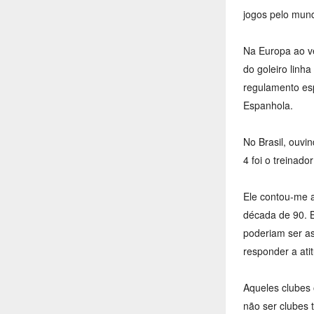
jogos pelo mun
Na Europa ao v
do goleiro linh
regulamento esp
Espanhola.
No Brasil, ouvi
4 foi o treinado
Ele contou-me a
década de 90. B
poderiam ser a
responder a ati
Aqueles clubes 
não ser clubes 