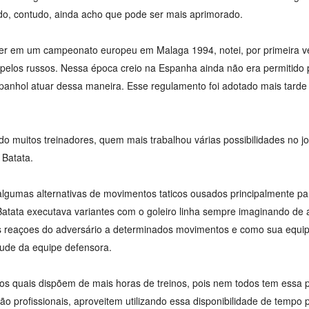
do, contudo, ainda acho que pode ser mais aprimorado.
er em um campeonato europeu em Malaga 1994, notei, por primeira vez
a pelos russos. Nessa época creio na Espanha ainda não era permitido 
anhol atuar dessa maneira. Esse regulamento foi adotado mais tarde 
ndo muitos treinadores, quem mais trabalhou várias possibilidades no j
r Batata.
lgumas alternativas de movimentos taticos ousados principalmente pa
atata executava variantes com o goleiro linha sempre imaginando de
s reaçoes do adversário a determinados movimentos e como sua equip
tude da equipe defensora.
os quais dispõem de mais horas de treinos, pois nem todos tem essa p
tão profissionais, aproveitem utilizando essa disponibilidade de tempo 