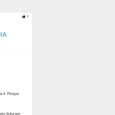
1
HA
a 4. Porque
iro linha em