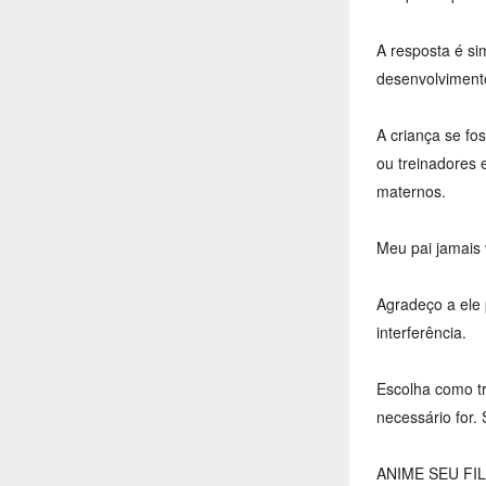
A resposta é si
desenvolvimento
A criança se fo
ou treinadores 
maternos.
Meu pai jamais 
Agradeço a ele
interferência.
Escolha como tr
necessário for. 
ANIME SEU FI