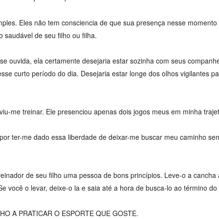
mples. Eles não tem consciencia de que sua presença nesse momento 
 saudável de seu filho ou filha.
sse ouvida, ela certamente desejaria estar sozinha com seus companhe
esse curto período do dia. Desejaria estar longe dos olhos vigilantes p
viu-me treinar. Ele presenciou apenas dois jogos meus em minha trajetó
 por ter-me dado essa liberdade de deixar-me buscar meu caminho se
einador de seu filho uma pessoa de bons princípios. Leve-o a cancha
Se você o levar, deixe-o la e saia até a hora de busca-lo ao término do 
LHO A PRATICAR O ESPORTE QUE GOSTE.