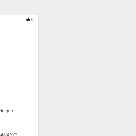
0
ido que
utsal ???