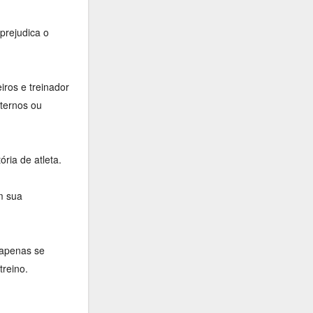
prejudica o
iros e treinador
aternos ou
ria de atleta.
m sua
 apenas se
treino.