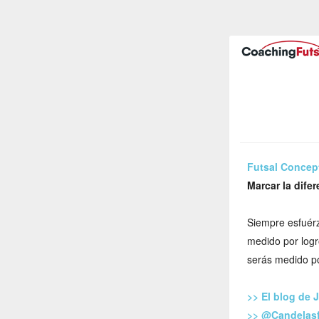
Futsal Concep
Marcar la dife
Siempre esfuérz
medido por logr
serás medido po
>> El blog de 
>> @Candelasf