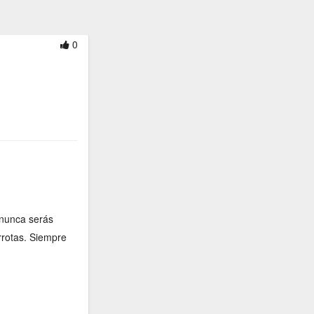
0
 nunca serás
errotas. Siempre