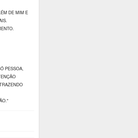
LÉM DE MIM E
IS.
MENTO.
Ó PESSOA,
NTENÇÃO
 TRAZENDO
ÃO."