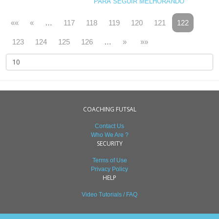
PARA SEGUIR MELHORANDO
««
«
…
117
118
119
120
121
122
123
124
125
126
…
»
»»
COACHING FUTSAL
Contact Us
Who We Are ?
SECURITY
Terms of Use
Privacy Policy
HELP
Video Tutorials / FAQ