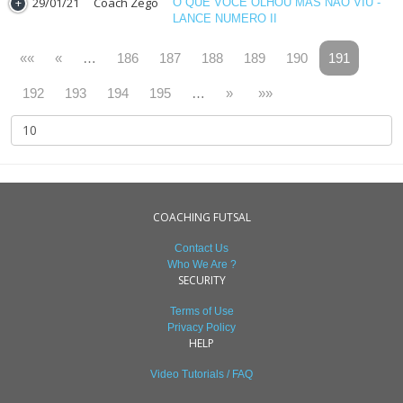
29/01/21
Coach Zego
O QUE VOCE OLHOU MAS NAO VIU -
LANCE NUMERO II
««
«
…
186
187
188
189
190
191
192
193
194
195
…
»
»»
COACHING FUTSAL
Contact Us
Who We Are ?
SECURITY
Terms of Use
Privacy Policy
HELP
Video Tutorials / FAQ