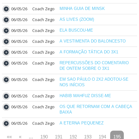
06/05/26
Coach Zego
MINHA GUIA DE MINSK
06/05/26
Coach Zego
AS LIVES (ZOOM)
06/05/26
Coach Zego
ELA BUSCOU-ME
06/05/26
Coach Zego
A VESTIMENTA DO BALONCESTO
06/05/26
Coach Zego
A FORMAÇÃO TÁTICA DO 3X1
06/05/26
Coach Zego
REPERCUSSÕES DO COMENTARIO
DE ONTEM SOBRE O 3X1
06/05/26
Coach Zego
EM SAO PÁULO O 2X2 ADOTOU-SE
NOS INÍCIOS
06/05/26
Coach Zego
HABIB MAHFUZ DISSE-ME
06/05/26
Coach Zego
OS QUE RETORNAM COM A CABEÇA
BAIXA
06/05/26
Coach Zego
A ETERNA PEQUENEZ
««
«
…
190
191
192
193
194
195