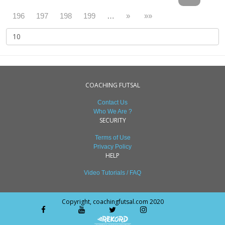
196
197
198
199
…
»
»»
COACHING FUTSAL
Contact Us
Who We Are ?
SECURITY
Terms of Use
Privacy Policy
HELP
Video Tutorials / FAQ
Copyright, coachingfutsal.com 2020