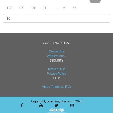
128
129
130
131
…
»
»»
COACHING FUTSAL
Contact Us
Who We Are ?
SECURITY
Terms of Use
Privacy Policy
HELP
Video Tutorials / FAQ
Copyright, coachingfutsal.com 2020