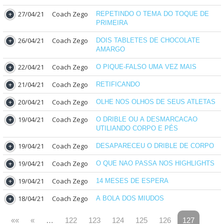
27/04/21
Coach Zego
REPETINDO O TEMA DO TOQUE DE
PRIMEIRA
26/04/21
Coach Zego
DOIS TABLETES DE CHOCOLATE
AMARGO
22/04/21
Coach Zego
O PIQUE-FALSO UMA VEZ MAIS
21/04/21
Coach Zego
RETIFICANDO
20/04/21
Coach Zego
OLHE NOS OLHOS DE SEUS ATLETAS
19/04/21
Coach Zego
O DRIBLE OU A DESMARCACAO
UTILIANDO CORPO E PÉS
19/04/21
Coach Zego
DESAPARECEU O DRIBLE DE CORPO
19/04/21
Coach Zego
O QUE NAO PASSA NOS HIGHLIGHTS
19/04/21
Coach Zego
14 MESES DE ESPERA
18/04/21
Coach Zego
A BOLA DOS MIUDOS
««
«
…
122
123
124
125
126
127