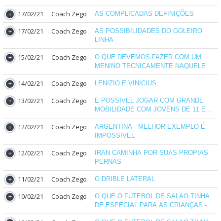
17/02/21
Coach Zego
AS COMPLICADAS DEFINIÇÕES
17/02/21
Coach Zego
AS POSSIBILIDADES DO GOLEIRO
LINHA
15/02/21
Coach Zego
O QUE DEVEMOS FAZER COM UM
MENINO TECNICAMENTE NAQUELE
MOMENTO LIMITADO MAS QUE
14/02/21
Coach Zego
LENIZIO E VINICIUS
ADORA JOGAR ????
13/02/21
Coach Zego
E POSSIVEL JOGAR COM GRANDE
MOBILIDADE COM JOVENS DE 11 E
12 ANOS ???
12/02/21
Coach Zego
ARGENTINA - MELHOR EXEMPLO É
IMPOSSIVEL
12/02/21
Coach Zego
IRAN CAMINHA POR SUAS PROPIAS
PERNAS
11/02/21
Coach Zego
O DRIBLE LATERAL
10/02/21
Coach Zego
O QUE O FUTEBOL DE SALAO TINHA
DE ESPECIAL PARA AS CRIANÇAS -
PARTE VI