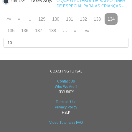
10/02/21
Coach Zego
O QUE O FUTEBOL DE SALAO TINHA
DE ESPECIAL PARA AS CRIANÇAS -
PARTE V
««
«
…
129
130
131
132
133
134
135
136
137
138
…
»
»»
COACHING FUTSAL
Contact Us
Who We Are ?
SECURITY
Terms of Use
Privacy Policy
HELP
Video Tutorials / FAQ