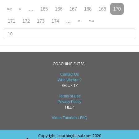
««
«
…
165
166
167
168
169
170
171
172
173
174
…
»
»»
COACHING FUTSAL
Contact Us
Who We Are ?
SECURITY
Terms of Use
Privacy Policy
HELP
Video Tutorials / FAQ
Copyright, coachingfutsal.com 2020