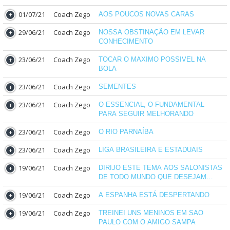
01/07/21
Coach Zego
AOS POUCOS NOVAS CARAS
29/06/21
Coach Zego
NOSSA OBSTINAÇÃO EM LEVAR
CONHECIMENTO
23/06/21
Coach Zego
TOCAR O MAXIMO POSSIVEL NA
BOLA
23/06/21
Coach Zego
SEMENTES
23/06/21
Coach Zego
O ESSENCIAL, O FUNDAMENTAL
PARA SEGUIR MELHORANDO
23/06/21
Coach Zego
O RIO PARNAÍBA
23/06/21
Coach Zego
LIGA BRASILEIRA E ESTADUAIS
19/06/21
Coach Zego
DIRIJO ESTE TEMA AOS SALONISTAS
DE TODO MUNDO QUE DESEJAM
TRABALHAR EM OUTRO PAÍS
19/06/21
Coach Zego
A ESPANHA ESTÁ DESPERTANDO
19/06/21
Coach Zego
TREINEI UNS MENINOS EM SAO
PAULO COM O AMIGO SAMPA